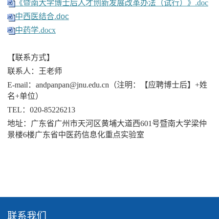
《暨南大学博士后人才创新发展改革办法（试行）》.doc
中西医结合.doc
中药学.docx
【联系方式】
联系人：
王
老师
E-mail
：
andpanpan@jnu.edu.cn
（注明：【应聘博士后】
+
姓
名
+
单位）
TEL
：
020
-
85226213
地址：
广东省广州市天河区黄埔大道西
601
号暨南大学梁仲
景楼
6
楼广东省中医药信息化重点实验室
联系我们