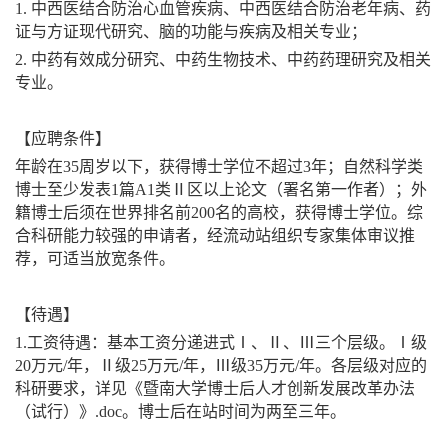
1.
中西医结合防治心血管疾病
、中西医结合防治老年病、药
证与方证现代研究、脑的功能与疾病
及相关专业；
2.
中药有效成分研究
、
中药生物技术
、中药药理研究
及相关
专业。
【应聘条件】
年龄在
35
周岁以下，获得博士学位不超过
3
年；自然科学类
博士至少发表
1
篇
A1
类Ⅱ区以上论文（署名第一作者）；外
籍博士后须在世界排名前
200
名的高校，获得博士学位。综
合科研能力较强的申请者，经流动站组织专家集体审议推
荐，可适当放宽条件。
【待遇】
1.
工资待遇：基本工资分递进式Ⅰ、Ⅱ、Ⅲ三个层级。Ⅰ级
20
万元
/
年，Ⅱ级
25
万元
/
年，Ⅲ级
35
万元
/
年。各层级对应的
科研要求，详见《暨南大学博士后人才创新发展改革办法
（试行）》
.doc
。博士后在站时间为两至三年。